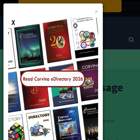
Close
×
Corvina Directory
Browse by category
Bakery / Food
Blue Danube Sausage House
Blue Danube Sausage
House
"Ha önnek fontos a minőség” ne mulassza el felkeresni
gyárunkat.