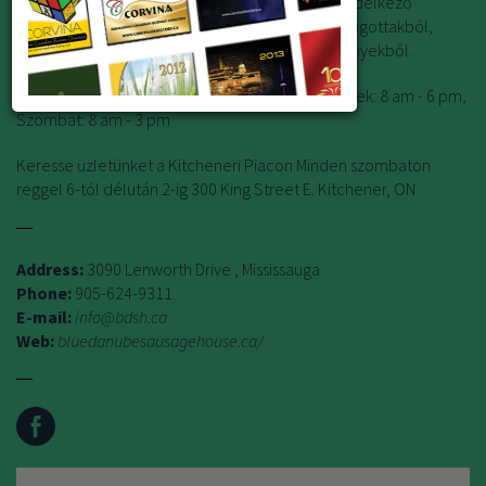
helyben készitett legfinomabb hazai izekkel rendelkező
hentesáruk Bőséges választék szalámikból, felvágottakból,
kolbászokból, füstölt árukból és cukrászsütéményekből.
Nyitvatartás: Vasárnap - hétfő: Zárva Kedd - péntek: 8 am - 6 pm,
Szombat: 8 am - 3 pm
Keresse üzletünket a Kitcheneri Piacon Minden szombaton
reggel 6-tól délután 2-ig 300 King Street E. Kitchener, ON
Address:
3090 Lenworth Drive , Mississauga
Phone:
905-624-9311
E-mail:
info@bdsh.ca
Web:
bluedanubesausagehouse.ca/