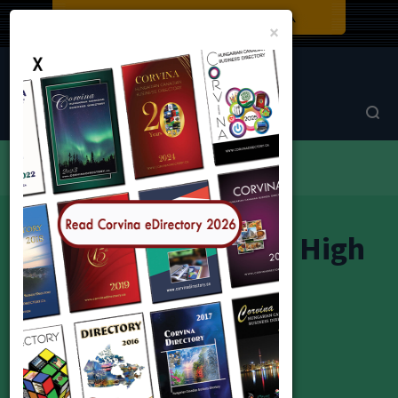
Close
×
Corvina Directory
Browse by category
Education
Helicon Hungarian High School
Helicon Hungarian High
School
HELICON Hungarian High School
Magyar Helikon Gimnázium