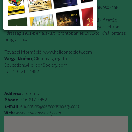
Magyar Helikon Társaság - Oktatási Programok
- Helikon gimnáziumi credit kurzusok 9-12-ik osztályosoknak
(ingyenes)
- Felnőtt magyar nyelvtanfolyamok es nyelvvizsgák (fizetős)
- Magyar kulturális programok egész évben A Magyar Helikon
Társaság 1951-ben alakult Torontóban és 1961-től kínál oktatási
programokat.
További információ: www.heliconsociety.com
Varga Noémi
, Oktatási Igazgató
Education@HeliconSociety.com
Tel: 416-817-4452
Address:
Toronto
Phone:
416-817-4452
E-mail:
education@heliconsociety.com
Web:
www.heliconsociety.com